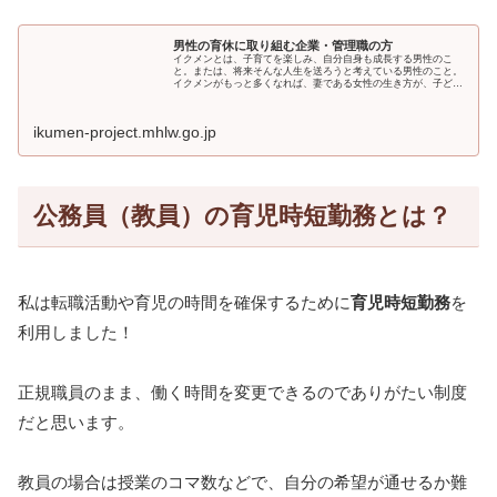
男性の育休に取り組む企業・管理職の方
イクメンとは、子育てを楽しみ、自分自身も成長する男性のこ
と。または、将来そんな人生を送ろうと考えている男性のこと。
イクメンがもっと多くなれば、妻である女性の生き方が、子ども
たちの可能性が、家族のあり方が大きく変わっていくはず。そし
て社会全体...
ikumen-project.mhlw.go.jp
公務員（教員）の育児時短勤務とは？
私は転職活動や育児の時間を確保するために
育児時短勤務
を
利用しました！
正規職員のまま、働く時間を変更できるのでありがたい制度
だと思います。
教員の場合は授業のコマ数などで、自分の希望が通せるか難