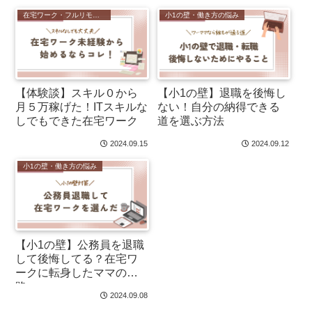
在宅ワーク・フルリモート
小1の壁・働き方の悩み
【体験談】スキル０から
【小1の壁】退職を後悔し
月５万稼げた！ITスキルな
ない！自分の納得できる
しでもできた在宅ワーク
道を選ぶ方法
2024.09.15
2024.09.12
小1の壁・働き方の悩み
【小1の壁】公務員を退職
して後悔してる？在宅ワ
ークに転身したママの末
路
2024.09.08