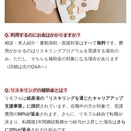
Q. 利用するのにお金はかかりますか？
相談・求人紹介・書類添削・面接対策はすべて
無料
です。費
用がかかるのはリスキリングプログラムを受講する場合の
み。ただし、そちらも補助金の対象になる場合があります
（詳細は次のQ&Aへ）
Q. リスキリングの補助金とは？
リモフルは
経産省の「リスキリングを通じたキャリアアップ
支援事業」に採択
されています。在職中の方が対象で、受講
費用の
50%が返金
されます。さらに、リモフル経由で転職が
決まり、転職後1年間継続勤務かつ給与が上昇した場合は
さら
に20%が返金
される仕組みです。