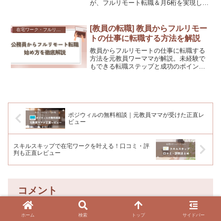
が、フルリモート転職＆月6桁を実現した
方法をリアルにお伝えします。まず無料
カウンセリングだけでもOK！
[教員の転職] 教員からフルリモー
在宅ワーク・フルリモート
トの仕事に転職する方法を解説
教員からフルリモートの仕事に転職する
方法を元教員ワーママが解説。未経験で
もできる転職ステップと成功のポイント
を体験談をもとに紹介します！
ポジウィルの無料相談｜元教員ママが受けた正直レ
ビュー
スキルスキップで在宅ワークを叶える！口コミ・評
判も正直レビュー
コメント
ホーム
検索
トップ
サイドバー