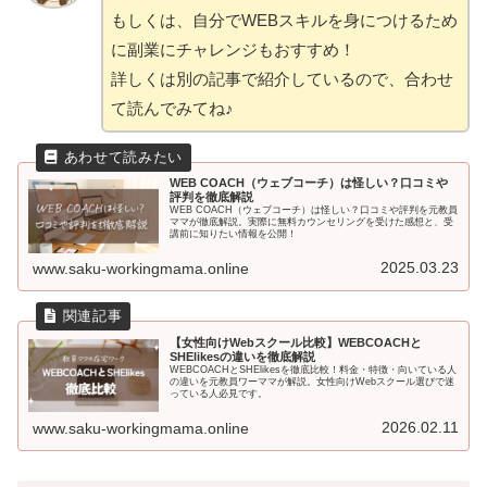
もしくは、自分でWEBスキルを身につけるため
に副業にチャレンジもおすすめ！
詳しくは別の記事で紹介しているので、合わせ
て読んでみてね♪
WEB COACH（ウェブコーチ）は怪しい？口コミや
評判を徹底解説
WEB COACH（ウェブコーチ）は怪しい？口コミや評判を元教員
ママが徹底解説。実際に無料カウンセリングを受けた感想と、受
講前に知りたい情報を公開！
2025.03.23
www.saku-workingmama.online
【女性向けWebスクール比較】WEBCOACHと
SHElikesの違いを徹底解説
WEBCOACHとSHElikesを徹底比較！料金・特徴・向いている人
の違いを元教員ワーママが解説。女性向けWebスクール選びで迷
っている人必見です。
2026.02.11
www.saku-workingmama.online