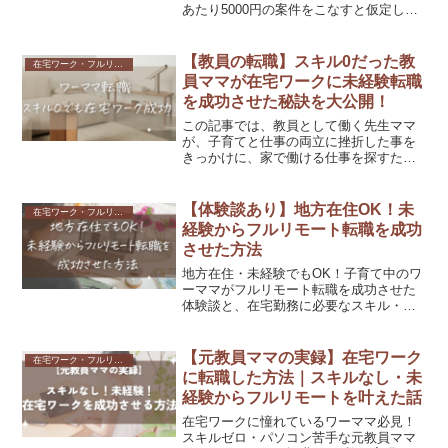
あたり5000円の案件をこなすと仮定し、
20本の記事を月内に納品すれば目標に到
達します。これを文字単価で考えると、1
円で5000文字の記事を書ける案件が必要
【教員の転職】スキル0だった教
在宅ワーク・フルリモート
です。
員ママが在宅ワークに未経験転職
を成功させた秘訣を大公開！
この記事では、教員として働く先生ママ
が、子育てと仕事の両立に挫折した事を
きっかけに、家で働ける仕事を探すため
のヒントを書いています。実際にフルリ
ート、在宅ワークを叶えており、教員か
ら未経験の転職に成功しました。特に鍵
【体験談あり】地方在住OK！未
在宅ワーク・フルリモート
になったのはSNSの運用やウェブ関連の
経験からフルリモート転職を成功
スキル習得でした。それを学ぶ方法にも
させた方法
触れています。
地方在住・未経験でもOK！子育て中のワ
ーママがフルリモート転職を成功させた
体験談と、在宅勤務に必要なスキル・お
すすめの転職エージェントを紹介。
【元教員ママの実録】在宅ワーク
在宅ワーク・フルリモート
に転職した方法｜スキルなし・未
経験からフルリモートを叶えた話
在宅ワークに憧れているワーママ必見！
スキルゼロ・パソコン苦手な元教員ママ