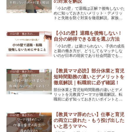
の対策を解説
「小1の壁」で退職は正解？後悔しないた
めに知っておきたいメリット・デメリッ
トと失敗を防ぐ対策を徹底解説。家族と
キャリアの両立を目指す方へ。
【小1の壁】退職を後悔しない！
小1の壁・働き方の悩み
自分の納得できる道を選ぶ方法
「小1の壁」は避けられない。子供の成長
と親の働き方が、どうしてもマッチしな
いのが日本の現状であり社会問題でもあ
ります。でも、諦めないで！今の時代だ
からこそ、選択肢の幅は本当に広がって
ます！パソコン1台あれば、どこでも仕事
【教員ママ必読】部分休業と育児
小1の壁・働き方の悩み
ができる時代。自分の軸を決めて最適解
短時間勤務の違いとデメリットを
を見つけるきっかけにして欲しいです。
徹底解説｜転職前に必ず確認！
部分休業と育児短時間勤務の違いとデメ
リットを元教員ワーママが徹底解説。転
職前に必ず知っておきたいポイントと、
どちらを選ぶべきかをわかりやすく説
明！
【教員ママ辞めたい】仕事と育児
小1の壁・働き方の悩み
の両立に疲れた・もう投げ出した
いと思うママへ