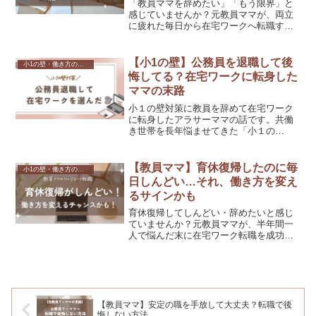
「教員ママを辞めたい」「もう限界」と
感じていませんか？元教員ママが、両立
に疲れた毎日から在宅ワークへ転職する
までの体験を公開。辞める前に知ってほ
しい選択肢と、後悔しない判断のヒント
をお伝えします。
【小1の壁】公務員を退職して後
小1の壁・働き方の悩み
悔してる？在宅ワークに転身した
ママの末路
小１の壁対策に教員を辞めて在宅ワーク
に転身したアラサーママの話です。共働
き世帯を長年悩ませてきた「小１の
壁」。教員として現場で働いてきたから
こそ、自分の子どもが小学校に入るまで
にどうにかしなければという思いがあり
【教員ママ】育休復帰したのに毎
小1の壁・働き方の悩み
ました。そして、教員を辞め在宅ワーク
日しんどい…それ、働き方を変え
副業を叶えました。そんなワーママの葛
るサインかも
藤をこの記事ではお伝えしています。
育休復帰してしんどい・辞めたいと感じ
ていませんか？元教員ママが、半年間一
人で悩んだ末に在宅ワーク転職を成功さ
せた実体験を公開。プロに相談したら1時
間で霧が晴れた、その方法をすべてお伝
えします。
【教員ママ】安定の職を手放して大丈夫？転職で後
悔しない方法