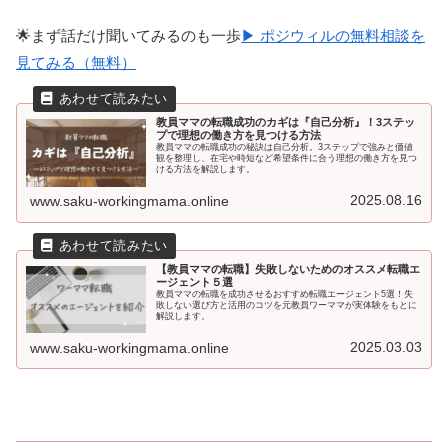
🌟まず話だけ聞いてみるのも一歩
▶ ポジウィルの無料相談を
見てみる（無料）
教員ママの転職成功のカギは『自己分析』！3ステッ
プで理想の働き方を見つける方法
教員ママの転職成功の秘訣は自己分析。3ステップで強みと価値
観を整理し、在宅や時短など希望条件に合う理想の働き方を見つ
ける方法を解説します。
2025.08.16
www.saku-workingmama.online
【教員ママの転職】失敗しないためのオススメ転職エ
ージェント５選
教員ママの転職を成功させるおすすめ転職エージェント5選！失
敗しない選び方と活用のコツを元教員ワーママが実体験をもとに
解説します。
2025.03.03
www.saku-workingmama.online