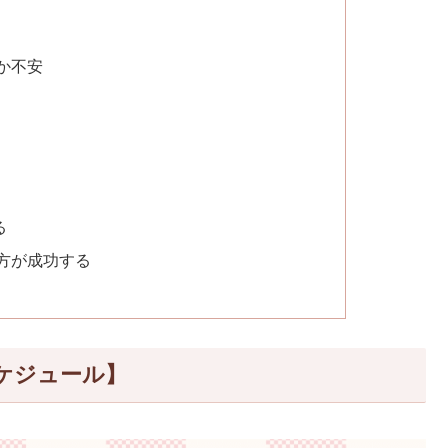
か不安
る
方が成功する
ケジュール】