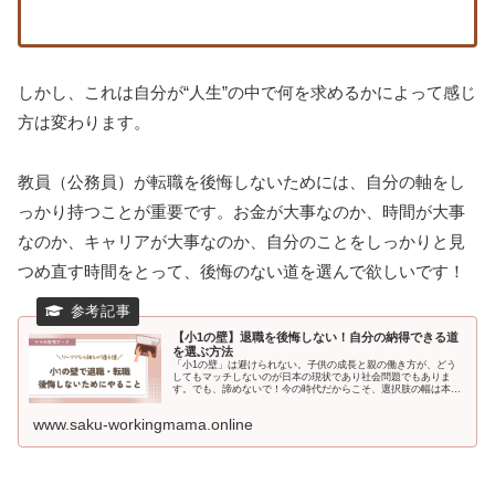
しかし、これは自分が“人生”の中で何を求めるかによって感じ
方は変わります。
教員（公務員）が転職を後悔しないためには、自分の軸をし
っかり持つことが重要です。お金が大事なのか、時間が大事
なのか、キャリアが大事なのか、自分のことをしっかりと見
つめ直す時間をとって、後悔のない道を選んで欲しいです！
【小1の壁】退職を後悔しない！自分の納得できる道
を選ぶ方法
「小1の壁」は避けられない。子供の成長と親の働き方が、どう
してもマッチしないのが日本の現状であり社会問題でもありま
す。でも、諦めないで！今の時代だからこそ、選択肢の幅は本当
に広がってます！パソコン1台あれば、どこでも仕事ができる時
代。自分の...
www.saku-workingmama.online