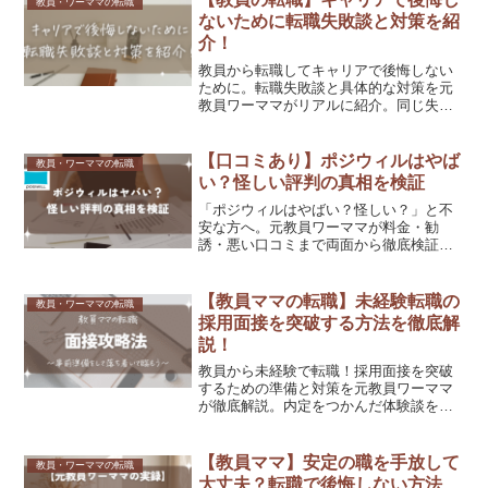
教員・ワーママの転職
ないために転職失敗談と対策を紹
介！
教員から転職してキャリアで後悔しない
ために。転職失敗談と具体的な対策を元
教員ワーママがリアルに紹介。同じ失敗
を繰り返さないためのヒントがここに！
【口コミあり】ポジウィルはやば
教員・ワーママの転職
い？怪しい評判の真相を検証
「ポジウィルはやばい？怪しい？」と不
安な方へ。元教員ワーママが料金・勧
誘・悪い口コミまで両面から徹底検証。
無料相談だけなら0円で試せる理由や、向
いている人・向いていない人も正直に解
説します。
【教員ママの転職】未経験転職の
教員・ワーママの転職
採用面接を突破する方法を徹底解
説！
教員から未経験で転職！採用面接を突破
するための準備と対策を元教員ワーママ
が徹底解説。内定をつかんだ体験談をも
とに具体的な方法を紹介します。
【教員ママ】安定の職を手放して
教員・ワーママの転職
大丈夫？転職で後悔しない方法