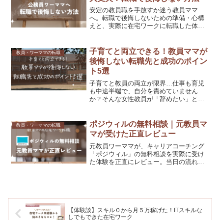
安定の教員職を手放すか迷う教員ママ
へ。転職で後悔しないための準備・心構
えと、実際に在宅ワークに転職した体験
談をわかりやすく紹介します。
子育てと両立できる！教員ママが
教員・ワーママの転職
後悔しない転職先と成功のポイン
ト5選
子育てと教員の両立が限界…仕事も育児
も中途半端で、自分を責めていません
か？そんな女性教員が「辞めたい」と思
ったときに考えたい、後悔しない転職の
進め方をわかりやすく解説。民間企業や
在宅ワークなど、家庭と両立しやすい働
ポジウィルの無料相談｜元教員マ
教員・ワーママの転職
き方の選択肢も紹介。教員から転職して
マが受けた正直レビュー
も活躍できる理由や、転職活動で気をつ
けたいポイントもまとめています。
元教員ワーママが、キャリアコーチング
「ポジウィル」の無料相談を実際に受け
た体験を正直にレビュー。当日の流れ・
売り込みの有無・料金・教員やママに向
いている理由まで、1年以上悩んだ私の本
音をまとめました。
【体験談】スキル０から月５万稼げた！ITスキルな
しでもできた在宅ワーク