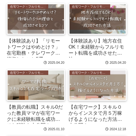
在宅ワーク・フルリモート
在宅ワーク・フルリモート
【体験談あり】「リモー
【体験談あり】地方在住
トワークはやめとけ？」
OK！未経験からフルリモ
在宅勤務・テレワークで
ート転職を成功させた方
後悔したこと5選
法
2025.04.20
2025.04.20
在宅ワーク・フルリモート
在宅ワーク・フルリモート
【教員の転職】スキル0だ
【在宅ワーク】スキル０
った教員ママが在宅ワー
からインスタで月５万稼
クに未経験転職を成功さ
げるようになった方法を
せた秘訣を大公開！
大公開！
2025.01.10
2024.12.18