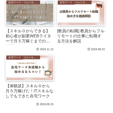
在宅ワーク・フルリモート
在宅ワーク・フルリモート
[教員の転職] 教員からフル
【スキル０からできる】
リモートの仕事に転職す
初心者が副業WEBライタ
る方法を解説
ーで月５万稼ぐまでの道
のり
2024.11.12
2024.09.23
在宅ワーク・フルリモート
【体験談】スキル０から
月５万稼げた！ITスキルな
しでもできた在宅ワーク
2024.09.15