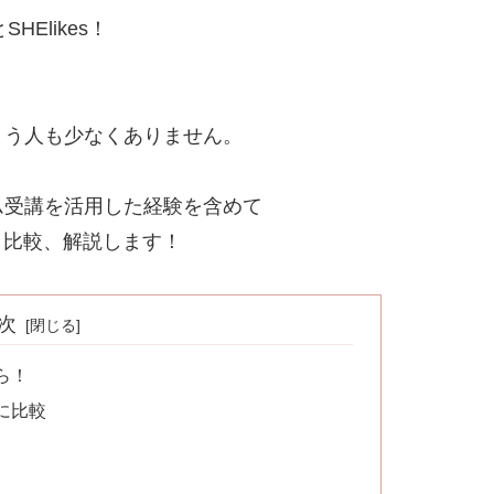
Elikes！
まう人も少なくありません。
ム受講を活用した経験を含めて
やすく比較、解説します！
次
たら！
別に比較