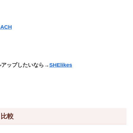
ACH
ルアップしたいなら→
SHElikes
。
に比較