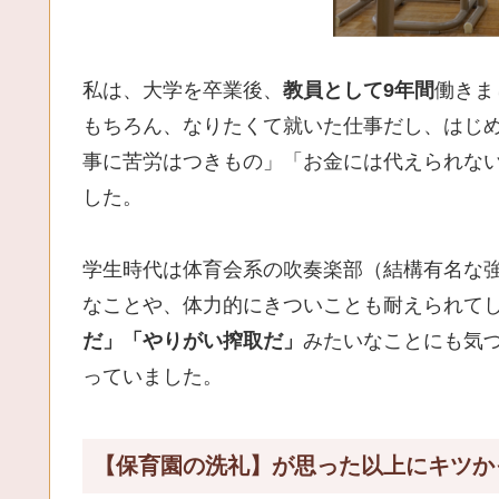
私は、大学を卒業後、
教員として9年間
働きま
もちろん、なりたくて就いた仕事だし、はじ
事に苦労はつきもの」「お金には代えられな
した。
学生時代は体育会系の吹奏楽部（結構有名な
なことや、体力的にきついことも耐えられて
だ」
「やりがい搾取だ」
みたいなことにも気
っていました。
【保育園の洗礼】が思った以上にキツか