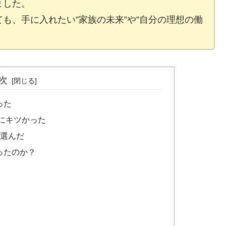
ました。
も、手に入れたい”家族の未来”や”自分の理想の働
次
った
にキツかった
を選んだ
ったのか？